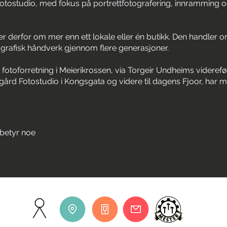
Fotostudio, med fokus på portrettfotografering, innramming o
er derfor om mer enn ett lokale eller én butikk. Den handler
tografisk håndverk gjennom flere generasjoner.
fotoforretning i Meierikrossen, via Torgeir Undheims viderefø
gård Fotostudio i Kongsgata og videre til dagens Fjoor, har 
 betyr noe