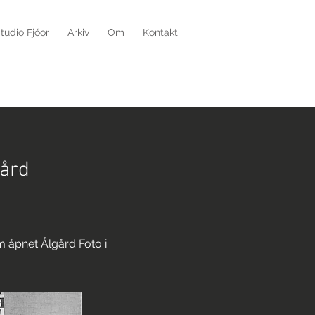
tudio Fjóor
Arkiv
Om
Kontakt
gård
im åpnet Ålgård Foto i