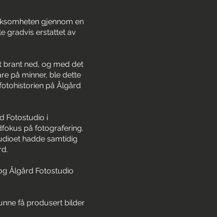
virksomheten gjennom en
le gradvis erstattet av
t brant ned, og med det
are på minner, ble dette
 fotohistorien på Ålgård
d Fotostudio i
fokus på fotografering.
udioet hadde samtidig
rd.
, og Ålgård Fotostudio
kunne få produsert bilder