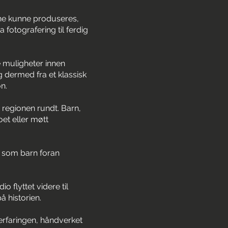
ene kunne produseres,
 fotografering til ferdig
re muligheter innen
 dermed fra et klassisk
n.
 regionen rundt. Barn,
oet eller møtt
t som barn foran
 flyttet videre til
å historien.
erfaringen, håndverket