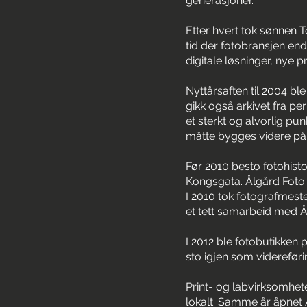
generasjoner.
Etter hvert tok sønnen 
tid der fotobransjen endr
digitale løsninger, nye
Nyttårsaften til 2004 b
gikk også arkivet fra per
et sterkt og alvorlig pun
måtte bygges videre på 
Før 2010 besto fotohist
Kongsgata. Ålgård Foto 
I 2010 tok fotografmest
et tett samarbeid med Å
I 2012 ble fotobutikken 
sto igjen som videreføri
Print- og labvirksomhete
lokalt. Samme år åpnet