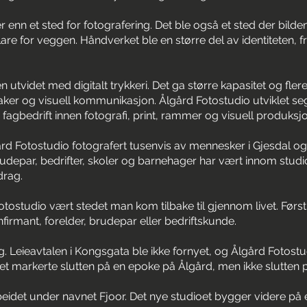
 enn et sted for fotografering. Det ble også et sted der bild
re for veggen. Håndverket ble en større del av identiteten, fra
n utvidet med digitalt trykkeri. Det ga større kapasitet og fle
aker og visuell kommunikasjon. Ålgård Fotostudio utviklet seg
e fagbedrift innen fotografi, print, rammer og visuell produksjo
d Fotostudio fotografert tusenvis av mennesker i Gjesdal og
brudepar, bedrifter, skoler og barnehager har vært innom studi
drag.
tostudio vært stedet man kom tilbake til gjennom livet. Førs
irmant, forelder, brudepar eller bedriftskunde.
. Leieavtalen i Kongsgata ble ikke fornyet, og Ålgård Fotostudio
et markerte slutten på en epoke på Ålgård, men ikke slutten p
beidet under navnet Fjoor. Det nye studioet bygger videre på 