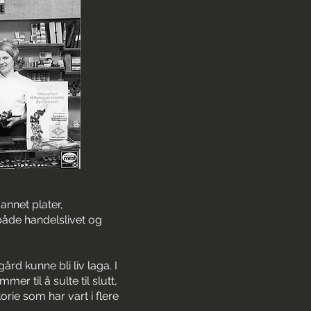
annet plater,
både handelslivet og
rd kunne bli liv laga. I
r til å sulte til slutt,
orie som har vart i flere