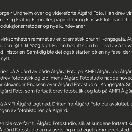
Torgeir Undheim over og videreførte Ålgård Foto. Han drev 
et seg kraftig. Filmruller, papirbilder og klassisk fotohandel b
 produksjonsmetoder og nye kundevaner.
le virksomheten rammet av en dramatisk brann i Kongsgata. Al
ioden 1966 til 2003 tapt. For en bedrift som har levd av å ta v
kt i historien. Samtidig ble det også starten på en ny fase, der
nytt.
orien på Ålgård av både Ålgård Foto på AMFI Ålgård og Ålgår
drev fotobutikk og lab, mens Ålgård Fotostudio hadde hoved
er Alexander Enoksen over Ålgård Fotostudio i Kongsgata. St
lgård Foto, som fortsatt drev fotobutikk og lab på AMFI Ålgå
på AMFI Ålgård lagt ned. Driften fra Ålgård Foto ble avsluttet
ngen av fotohistorien på Ålgård.
n ble overført til Ålgård Fotostudio, slik at kundene fortsatt 
 Ålgård Fotostudio en ny avdeling med eget rammeverksted.