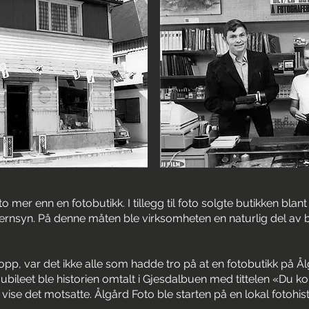
mer enn en fotobutikk. I tillegg til foto solgte butikken blant 
fjernsyn. På denne måten ble virksomheten en naturlig del av 
pp, var det ikke alle som hadde tro på at en fotobutikk på Ålgå
bileet ble historien omtalt i Gjesdalbuen med tittelen «Du komme
e vise det motsatte. Ålgård Foto ble starten på en lokal fotohist