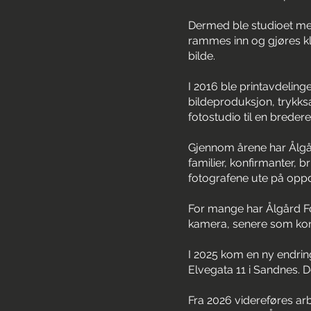
Dermed ble studioet mer
rammes inn og gjøres kla
bilde.
I 2016 ble printavdelinge
bildeproduksjon, trykks
fotostudio til en breder
Gjennom årene har Ålgår
familier, konfirmanter, 
fotografene ute på opp
For mange har Ålgård Fo
kamera, senere som konf
I 2025 kom en ny endring
Elvegata 11 i Sandnes. D
Fra 2026 videreføres ar