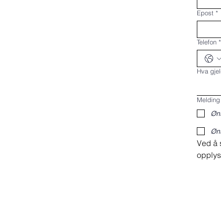
Epost
*
Telefon
*
Hva gje
Melding
Øns
Øns
Ved å 
opplys