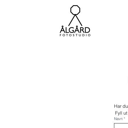
Har du 
 Fyll u
Navn
*