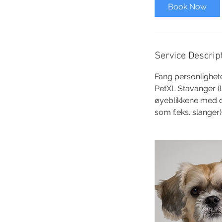
i
Book Now
n
Service Descrip
Fang personlighete
PetXL Stavanger (L
øyeblikkene med di
som f.eks. slanger)